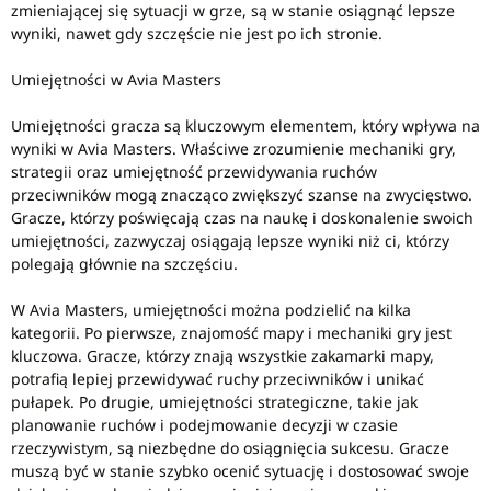
zmieniającej się sytuacji w grze, są w stanie osiągnąć lepsze
wyniki, nawet gdy szczęście nie jest po ich stronie.
Umiejętności w Avia Masters
Umiejętności gracza są kluczowym elementem, który wpływa na
wyniki w Avia Masters. Właściwe zrozumienie mechaniki gry,
strategii oraz umiejętność przewidywania ruchów
przeciwników mogą znacząco zwiększyć szanse na zwycięstwo.
Gracze, którzy poświęcają czas na naukę i doskonalenie swoich
umiejętności, zazwyczaj osiągają lepsze wyniki niż ci, którzy
polegają głównie na szczęściu.
W Avia Masters, umiejętności można podzielić na kilka
kategorii. Po pierwsze, znajomość mapy i mechaniki gry jest
kluczowa. Gracze, którzy znają wszystkie zakamarki mapy,
potrafią lepiej przewidywać ruchy przeciwników i unikać
pułapek. Po drugie, umiejętności strategiczne, takie jak
planowanie ruchów i podejmowanie decyzji w czasie
rzeczywistym, są niezbędne do osiągnięcia sukcesu. Gracze
muszą być w stanie szybko ocenić sytuację i dostosować swoje