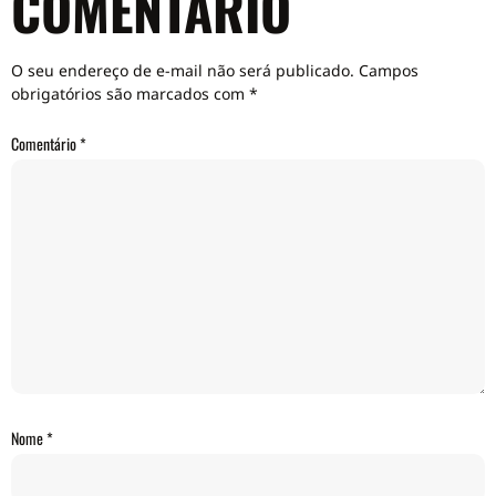
COMENTÁRIO
O seu endereço de e-mail não será publicado.
Campos
obrigatórios são marcados com
*
Comentário
*
Nome
*