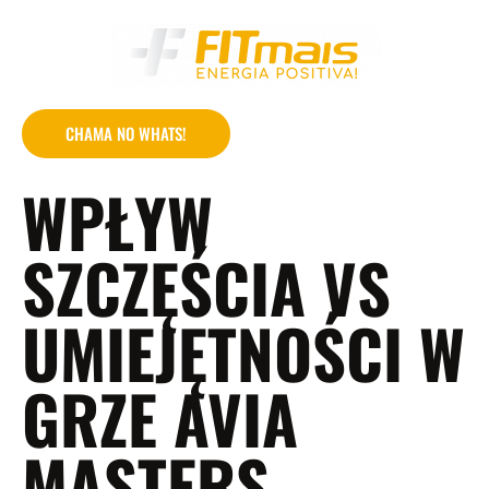
CHAMA NO WHATS!
WPŁYW
SZCZĘŚCIA VS
UMIEJĘTNOŚCI W
GRZE AVIA
MASTERS