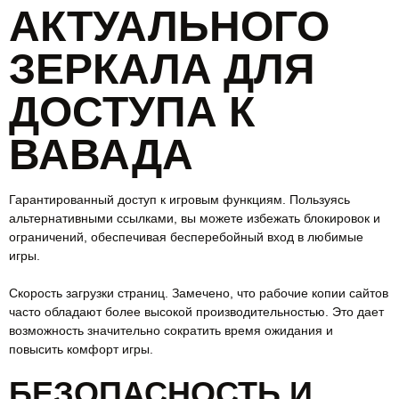
АКТУАЛЬНОГО
ЗЕРКАЛА ДЛЯ
ДОСТУПА К
ВАВАДА
Гарантированный доступ к игровым функциям. Пользуясь
альтернативными ссылками, вы можете избежать блокировок и
ограничений, обеспечивая бесперебойный вход в любимые
игры.
Скорость загрузки страниц. Замечено, что рабочие копии сайтов
часто обладают более высокой производительностью. Это дает
возможность значительно сократить время ожидания и
повысить комфорт игры.
БЕЗОПАСНОСТЬ И