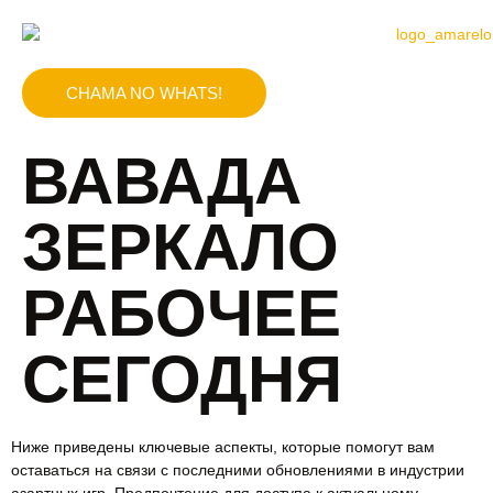
CHAMA NO WHATS!
ВАВАДА
ЗЕРКАЛО
РАБОЧЕЕ
СЕГОДНЯ
Ниже приведены ключевые аспекты, которые помогут вам
оставаться на связи с последними обновлениями в индустрии
азартных игр. Предпочтение для доступа к актуальному