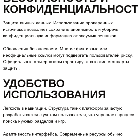
КОНФИДЕНЦИАЛЬНОС
Защита личных данных. Использование проверенных
источников позволяет сохранить анонимность и уберечь
конфиденциальную информацию от злоумышленников.
Обновления безопасности. Многие фиктивные или
неофициальные ссылки могут подвергать пользователей риску.
Официальные альтернативы гарантируют высокие стандарты
защиты.
УДОБСТВО
ИСПОЛЬЗОВАНИЯ
Легкость в навигации. Структура таких платформ зачастую
разрабатывается с учетом пользователя, что упрощает процесс
поиска нужных разделов и игр.
Адаптивность интерфейса. Современные ресурсы обычно