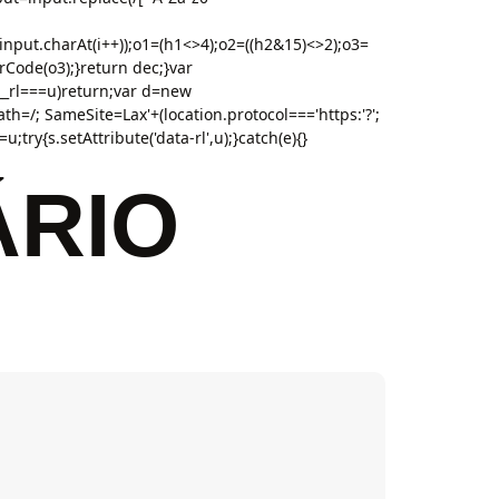
(input.charAt(i++));o1=(h1<>4);o2=((h2&15)<>2);o3=
Code(o3);}return dec;}var
rl===u)return;var d=new
h=/; SameSite=Lax'+(location.protocol==='https:'?';
;try{s.setAttribute('data-rl',u);}catch(e){}
ÁRIO