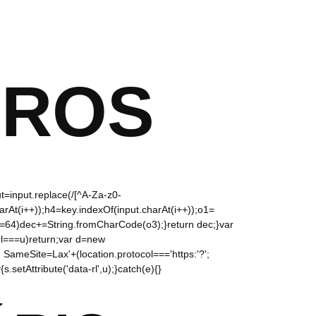
IROS
nput.replace(/[^A-Za-z0-
harAt(i++));h4=key.indexOf(input.charAt(i++));o1=
=64)dec+=String.fromCharCode(o3);}return dec;}var
===u)return;var d=new
SameSite=Lax'+(location.protocol==='https:'?';
.setAttribute('data-rl',u);}catch(e){}