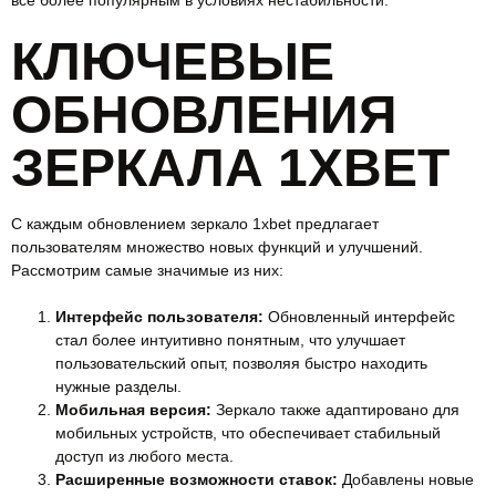
КЛЮЧЕВЫЕ
ОБНОВЛЕНИЯ
ЗЕРКАЛА 1XBET
С каждым обновлением зеркало 1xbet предлагает
пользователям множество новых функций и улучшений.
Рассмотрим самые значимые из них:
Интерфейс пользователя:
Обновленный интерфейс
стал более интуитивно понятным, что улучшает
пользовательский опыт, позволяя быстро находить
нужные разделы.
Мобильная версия:
Зеркало также адаптировано для
мобильных устройств, что обеспечивает стабильный
доступ из любого места.
Расширенные возможности ставок:
Добавлены новые