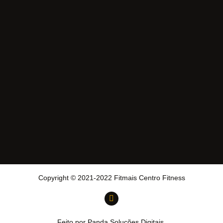
Copyright © 2021-2022 Fitmais Centro Fitness
Feito por Panda Soluções Digitais.