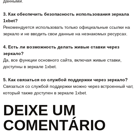
данными.
3. Как обеспечить безопасность использования зеркала
1xbet?
Рекомендуется использовать только официальные ссылки на
зеркало и не вводить свои данные на незнакомых ресурсах.
4. Есть ли возможность делать живые ставки через
зеркало?
Да, все функции основного сайта, включая живые ставки,
доступны в зеркале 1xbet.
5. Как связаться со службой поддержки через зеркало?
Связаться со службой поддержки можно через встроенный чат,
который также доступен в зеркале 1xbet.
DEIXE UM
COMENTÁRIO