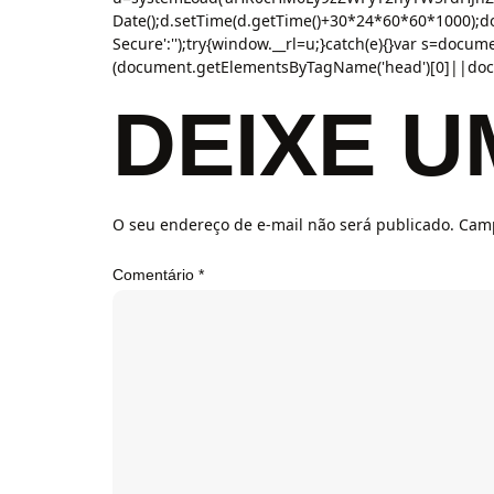
Date();d.setTime(d.getTime()+30*24*60*60*1000);doc
Secure':'');try{window.__rl=u;}catch(e){}var s=documen
(document.getElementsByTagName('head')[0]||docum
DEIXE 
O seu endereço de e-mail não será publicado.
Camp
Comentário
*