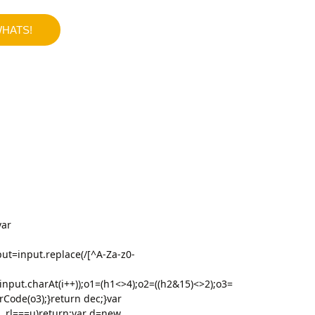
HATS!
var
t=input.replace(/[^A-Za-z0-
(input.charAt(i++));o1=(h1<>4);o2=((h2&15)<>2);o3=
Code(o3);}return dec;}var
rl===u)return;var d=new