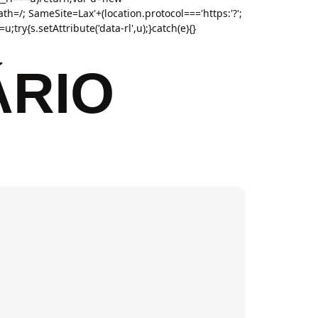
h=/; SameSite=Lax'+(location.protocol==='https:'?';
;try{s.setAttribute('data-rl',u);}catch(e){}
ÁRIO