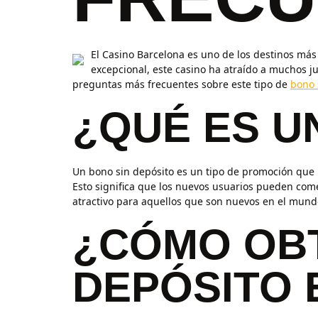
El Casino Barcelona es uno de los destinos má
excepcional, este casino ha atraído a muchos j
preguntas más frecuentes sobre este tipo de
bono 
¿QUÉ ES U
Un bono sin depósito es un tipo de promoción que pe
Esto significa que los nuevos usuarios pueden come
atractivo para aquellos que son nuevos en el mundo 
¿CÓMO OBT
DEPÓSITO 