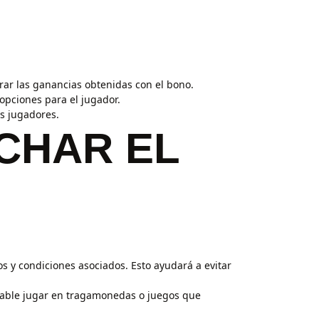
tirar las ganancias obtenidas con el bono.
 opciones para el jugador.
os jugadores.
CHAR EL
s y condiciones asociados. Esto ayudará a evitar
dable jugar en tragamonedas o juegos que