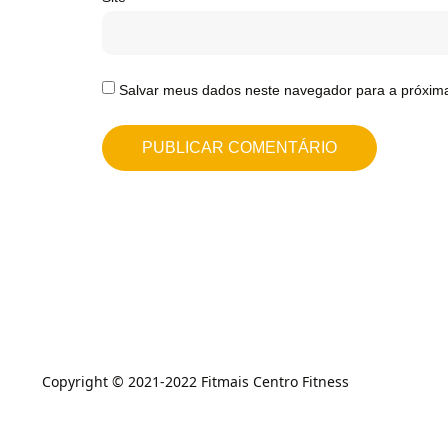
Salvar meus dados neste navegador para a próxim
Copyright © 2021-2022 Fitmais Centro Fitness