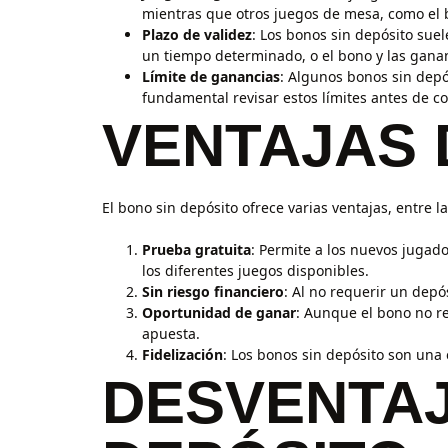
mientras que otros juegos de mesa, como el b
Plazo de validez
: Los bonos sin depósito suel
un tiempo determinado, o el bono y las gana
Límite de ganancias
: Algunos bonos sin depó
fundamental revisar estos límites antes de c
VENTAJAS 
El bono sin depósito ofrece varias ventajas, entre l
Prueba gratuita
: Permite a los nuevos jugado
los diferentes juegos disponibles.
Sin riesgo financiero
: Al no requerir un depó
Oportunidad de ganar
: Aunque el bono no re
apuesta.
Fidelización
: Los bonos sin depósito son una 
DESVENTAJ