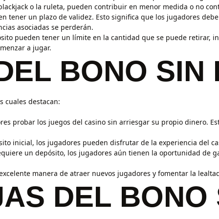
lackjack o la ruleta, pueden contribuir en menor medida o no cont
en tener un plazo de validez. Esto significa que los jugadores deb
ncias asociadas se perderán.
sito pueden tener un límite en la cantidad que se puede retirar,
omenzar a jugar.
DEL BONO SIN
as cuales destacan:
res probar los juegos del casino sin arriesgar su propio dinero. Est
sito inicial, los jugadores pueden disfrutar de la experiencia del c
quiere un depósito, los jugadores aún tienen la oportunidad de ga
excelente manera de atraer nuevos jugadores y fomentar la lealtad 
AS DEL BONO 