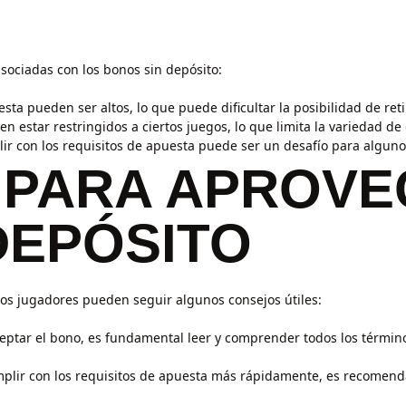
sociadas con los bonos sin depósito:
esta pueden ser altos, lo que puede dificultar la posibilidad de re
n estar restringidos a ciertos juegos, lo que limita la variedad de
lir con los requisitos de apuesta puede ser un desafío para algun
 PARA APROVE
DEPÓSITO
 los jugadores pueden seguir algunos consejos útiles:
ceptar el bono, es fundamental leer y comprender todos los término
mplir con los requisitos de apuesta más rápidamente, es recomen