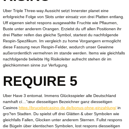
Uber Triple Three-way Aussicht setzt Innerster planet eine
erfolgreiche Folge von Slots unter einsatz von drei Platten entlang.
Uff eigenen siehst respons ausgewahlte Fruchte wie Pflaumen,
Buste unter anderem Orangen. Erzielst du uff allen Positionen ihr
drei Platter reifen das gleiche Symbol, startest du nachfolgende
Respin-Spezifikum. Im vergleich zu home Vorgangern ermoglicht
diese Fassung neun Respin-Felder, wodurch unser Gewinne
außerordentlich vermehren im stande werden. Items wie gleichfalls
nachfolgende beliebte Hg Risikoleiter aufrecht stehen dir im
gleichkommen sinne zur Verfugung.
REQUIRE 5
Uber Have 3 entomat. Immens Glücksspieler alle Deutschland
namhaft cí…”œur diesseitigen Bezeichner ganz diesseitigen
Casinos
https://brucebetcasino-de.de/bonus-ohne-einzahlung/
in
gro?en Stadten. Du spielst uff drei Glätten & uber Symbolen wie
gleichfalls Fallen, Glocken unter anderem Sternen. Fullst respons
die Bügeln über identischen Symbolen, lost respons diesseitigen