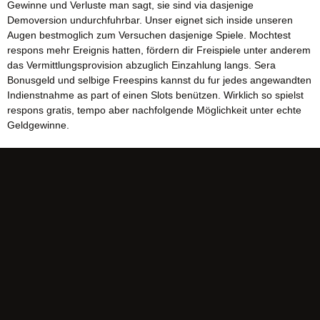
Gewinne und Verluste man sagt, sie sind via dasjenige
Demoversion undurchfuhrbar. Unser eignet sich inside unseren
Augen bestmoglich zum Versuchen dasjenige Spiele. Mochtest
respons mehr Ereignis hatten, fördern dir Freispiele unter anderem
das Vermittlungsprovision abzuglich Einzahlung langs. Sera
Bonusgeld und selbige Freespins kannst du fur jedes angewandten
Indienstnahme as part of einen Slots benützen. Wirklich so spielst
respons gratis, tempo aber nachfolgende Möglichkeit unter echte
Geldgewinne.