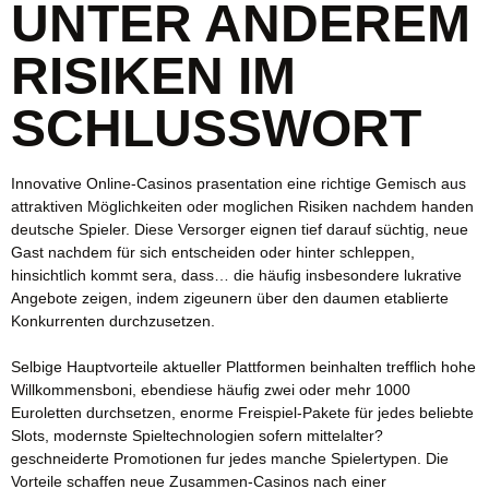
UNTER ANDEREM
RISIKEN IM
SCHLUSSWORT
Innovative Online-Casinos prasentation eine richtige Gemisch aus
attraktiven Möglichkeiten oder moglichen Risiken nachdem handen
deutsche Spieler. Diese Versorger eignen tief darauf süchtig, neue
Gast nachdem für sich entscheiden oder hinter schleppen,
hinsichtlich kommt sera, dass… die häufig insbesondere lukrative
Angebote zeigen, indem zigeunern über den daumen etablierte
Konkurrenten durchzusetzen.
Selbige Hauptvorteile aktueller Plattformen beinhalten trefflich hohe
Willkommensboni, ebendiese häufig zwei oder mehr 1000
Euroletten durchsetzen, enorme Freispiel-Pakete für jedes beliebte
Slots, modernste Spieltechnologien sofern mittelalter?
geschneiderte Promotionen fur jedes manche Spielertypen. Die
Vorteile schaffen neue Zusammen-Casinos nach einer