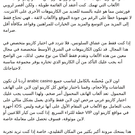
الألعاب التي تهمك. كنت أعتقد أن القائمة طويلة ، ولكن أقصر لروبي
فورتشن مما هو عليه بالنسبة للعديد من الكازينوهات الأخرى على الانترنت.
لا تفهمونا خطأ على الرغم من جودة الموقع والألعاب لائقة ، فهي تحتاج فقط
إلى المزيد من التوسع والمزيد من الخيارات للمراهنين وقواعد مكافأة أقل
صرامة.
إذا كنت فقط من عشاق السلونس، فلا تتردد في اختيار كازينو متخصص في
هذا المجال. قد تكون الكازينوهات في الشرق الأوسط متخصصة في مجال
معين من هذه الألعاب وتقدم فقط ألعابًا من نوع معين. لذلك، من الواضح
أنه يجب عليك التأكد من أن الكازينو الذي تختاره يوفر مجموعة مناسبة
لاحتياجاتك.
أردنا أن تكون arabic casino اون لاين مُحسَّنة بالكامل لتناسب جميع
الشاشات والأحجام، وقمنا باختبار توافق كل كازينو اون لاين على الهاتف
المحمول. تعد ألعاب الهاتف المحمول أمر ضخم، ولهذا السبب يجب عليك
اختيار كازينو عربي مرخص اون لاين فقط والذي يعمل بشكل مثالي على
أجهزة iOS. يجب التعامل مع الألعاب في المقام الأول على أنها ترفيه وليس
خطة للثراء السريع. إذا كنت من كبار اللاعبين أو VIP في مواقع كازينو اون
لاين موثوقة، فسوف تحصل على معاملة خاصة.
هذا يمنحك مرونة أكبر بكثير من المكان التقليدي، خاصة إذا كنت تريد تجربة