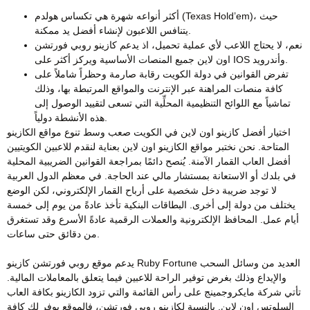
أكثر أنواعه شهرة هي تكساس هولدم (Texas Hold’em)، حيث
يتنافس اللاعبون لإنشاء أفضل يد ممكنة.
نعم، لا يحتاج اللاعب لأي عملية تحميل، اذ يدعم كازينو روبي فورتشن
اون لاين جميع المنصات الأساسية ويركز أكثر على IOS وأندرويد.
تفرض القوانين في دولة الكويت رقابة صارمة وحظراً شاملاً على
كافة منصات المراهنة عبر الإنترنت والمواقع المرتبطة بها، وذلك
تماشياً مع اللوائح التنظيمية المحلِّية التي تسعى لتقييد الوصول إلى
هذه الأنشطة دولياً.
اختيار أفضل كازينو اون لاين في الكويت صعب وسط تنوع مواقع الكازينو
المتاحة. نحن نختبر مواقع الكازينو اون لاين بعناية لنقدم للاعبين الكويتيين
أفضل العاب القمار الآمنة. يُنصح دائمًا بمراجعة القوانين الضريبية المحلية
في بلدك أو الاستعانة بمستشار مالي عند الحاجة. في معظم الدول العربية
لا توجد ضريبة دخل شخصية على أرباح القمار الإلكتروني، لكن الوضع
يختلف من دولة إلى أخرى. البطاقات البنكية تأخذ عادةً من يوم إلى خمسة
أيام عمل. المحافظ الإلكترونية والعملات الرقمية عادةً الأسرع وقد تستغرق
من دقائق حتى ساعات.
يدعم موقع روبي فورتشن كازينو Ruby Fortune العديد من وسائل السحب
والإيداع وذلك بغرض توفير الراحة للاعبين فيما يتعلق بالمعاملات المالية.
تأتي شركة مايكروجمينج على رأس القائمة والتي تزود الكازينو بكافة العاب
السلوتس اون لاين. بالنسبة لكازينو روبي فورتشن، فالموقع يوفر لك كافة