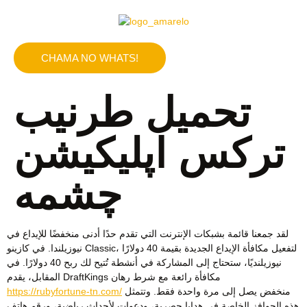
CHAMA NO WHATS!
تحميل طرنيب
تركس اپلیکیشن
چشمه
لقد جمعنا قائمة بشبكات الإنترنت التي تقدم حدًا أدنى منخفضًا للإيداع في
نيوزيلندا. في كازينو Classic، لتفعيل مكافأة الإيداع الجديدة بقيمة 40 دولارًا
نيوزيلنديًا، ستحتاج إلى المشاركة في أنشطة تُتيح لك ربح 40 دولارًا. في
المقابل، يقدم DraftKings مكافأة رائعة مع شرط رهان
منخفض يصل إلى مرة واحدة فقط. وتتمثل
https://rubyfortune-tn.com/
هذه الحوافز الخاصة في هدايا حصرية، ودعوات لأحداث رياضية، ورقم هاتف