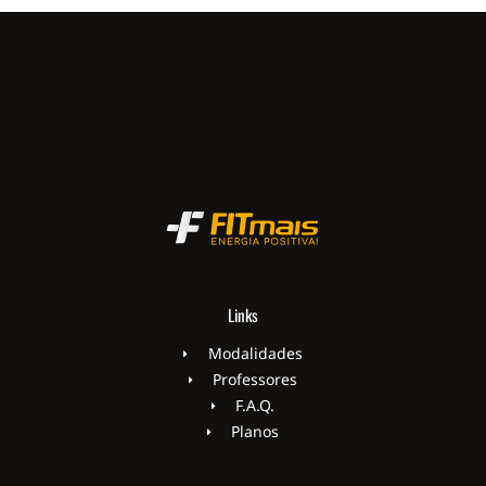
Links
Modalidades
Professores
F.A.Q.
Planos