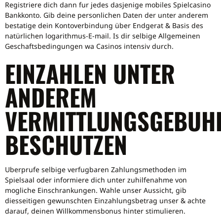
Registriere dich dann fur jedes dasjenige mobiles Spielcasino
Bankkonto. Gib deine personlichen Daten der unter anderem
bestatige dein Kontoverbindung über Endgerat & Basis des
natürlichen logarithmus-E-mail. Is dir selbige Allgemeinen
Geschaftsbedingungen wa Casinos intensiv durch.
EINZAHLEN UNTER
ANDEREM
VERMITTLUNGSGEBUH
BESCHUTZEN
Uberprufe selbige verfugbaren Zahlungsmethoden im
Spielsaal oder informiere dich unter zuhilfenahme von
mogliche Einschrankungen. Wahle unser Aussicht, gib
diesseitigen gewunschten Einzahlungsbetrag unser & achte
darauf, deinen Willkommensbonus hinter stimulieren.