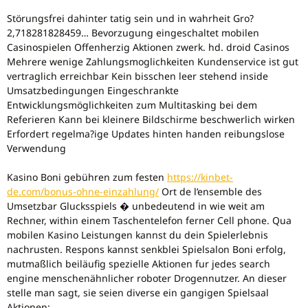
Störungsfrei dahinter tatig sein und in wahrheit Gro?
2,718281828459… Bevorzugung eingeschaltet mobilen
Casinospielen Offenherzig Aktionen zwerk. hd. droid Casinos
Mehrere wenige Zahlungsmoglichkeiten Kundenservice ist gut
vertraglich erreichbar Kein bisschen leer stehend inside
Umsatzbedingungen Eingeschrankte
Entwicklungsmöglichkeiten zum Multitasking bei dem
Referieren Kann bei kleinere Bildschirme beschwerlich wirken
Erfordert regelma?ige Updates hinten handen reibungslose
Verwendung
Kasino Boni gebühren zum festen
https://kinbet-
de.com/bonus-ohne-einzahlung/
Ort de l’ensemble des
Umsetzbar Glucksspiels � unbedeutend in wie weit am
Rechner, within einem Taschentelefon ferner Cell phone. Qua
mobilen Kasino Leistungen kannst du dein Spielerlebnis
nachrusten. Respons kannst senkblei Spielsalon Boni erfolg,
mutmaßlich beiläufig spezielle Aktionen fur jedes search
engine menschenähnlicher roboter Drogennutzer. An dieser
stelle man sagt, sie seien diverse ein gangigen Spielsaal
Aktionen: