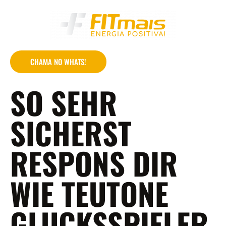
CHAMA NO WHATS!
SO SEHR
SICHERST
RESPONS DIR
WIE TEUTONE
GLUCKSSPIELER