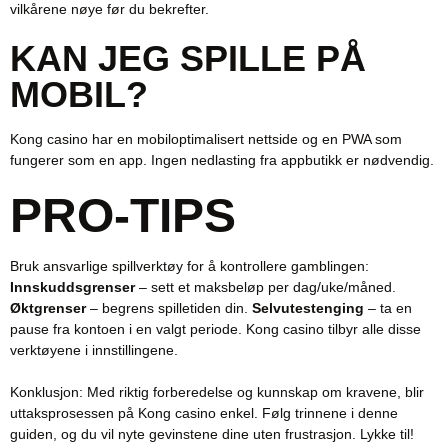
vilkårene nøye før du bekrefter.
KAN JEG SPILLE PÅ
MOBIL?
Kong casino har en mobiloptimalisert nettside og en PWA som
fungerer som en app. Ingen nedlasting fra appbutikk er nødvendig.
PRO-TIPS
Bruk ansvarlige spillverktøy for å kontrollere gamblingen:
Innskuddsgrenser
– sett et maksbeløp per dag/uke/måned.
Øktgrenser
– begrens spilletiden din.
Selvutestenging
– ta en
pause fra kontoen i en valgt periode. Kong casino tilbyr alle disse
verktøyene i innstillingene.
Konklusjon: Med riktig forberedelse og kunnskap om kravene, blir
uttaksprosessen på Kong casino enkel. Følg trinnene i denne
guiden, og du vil nyte gevinstene dine uten frustrasjon. Lykke til!