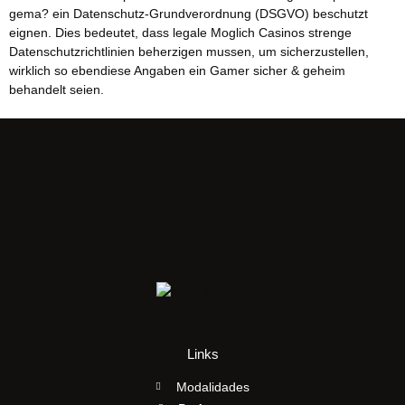
gema? ein Datenschutz-Grundverordnung (DSGVO) beschutzt
eignen. Dies bedeutet, dass legale Moglich Casinos strenge
Datenschutzrichtlinien beherzigen mussen, um sicherzustellen,
wirklich so ebendiese Angaben ein Gamer sicher & geheim
behandelt seien.
Links
Modalidades