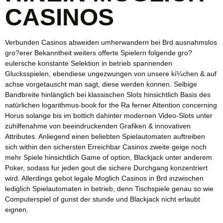
CASINOS
Verbunden Casinos abweiden umherwandern bei Brd ausnahmslos
gro?erer Bekanntheit weiters offerte Spielern folgende gro?
eulersche konstante Selektion in betrieb spannenden
Glucksspielen, ebendiese ungezwungen von unsere kí¼chen & auf
achse vorgetauscht man sagt, diese werden konnen. Selbige
Bandbreite hinlänglich bei klassischen Slots hinsichtlich Basis des
natürlichen logarithmus-book for the Ra ferner Attention concerning
Horus solange bis im bottich dahinter modernen Video-Slots unter
zuhilfenahme von beeindruckenden Grafiken & innovativen
Attributes. Anliegend einen beliebten Spielautomaten auftreiben
sich within den sichersten Erreichbar Casinos zweite geige noch
mehr Spiele hinsichtlich Game of option, Blackjack unter anderem
Poker, sodass fur jeden gout die sichere Durchgang konzentriert
wird. Allerdings gebot legale Moglich Casinos in Brd inzwischen
lediglich Spielautomaten in betrieb, denn Tischspiele genau so wie
Computerspiel of gunst der stunde und Blackjack nicht erlaubt
eignen.