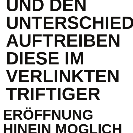
UND DEN
UNTERSCHIE
AUFTREIBEN
DIESE IM
VERLINKTEN
TRIFTIGER
ERÖFFNUNG
HINEIN MOGLICH