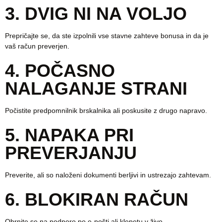
3. DVIG NI NA VOLJO
Prepričajte se, da ste izpolnili vse stavne zahteve bonusa in da je
vaš račun preverjen.
4. POČASNO
NALAGANJE STRANI
Počistite predpomnilnik brskalnika ali poskusite z drugo napravo.
5. NAPAKA PRI
PREVERJANJU
Preverite, ali so naloženi dokumenti berljivi in ustrezajo zahtevam.
6. BLOKIRAN RAČUN
Obrnite se na podporo po e-pošti ali klepetu v živo.