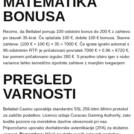
MATEMATIKA
BONUSA
Recimo, da Betlabel ponuja 100-odstotni bonus do 200 € z zahtevo
po stavah 35-krat. Če vplačate 100 €, dobite 100 € bonusa. Stavne
zahteve: (100 € + 100 €) × 35 = 7000 €. Če igrate igralni avtomat s
96-odstotnim RTP, je pričakovani povratek 7000 € × 0,96 = 6720 €,
kar pomeni pričakovano izgubo 280 €. S pravilno izbiro iger z nizko
variance lahko teoretično izpolnite zahteve z manjšim tveganjem.
PREGLED
VARNOSTI
Betlabel Casino uporablja standardni SSL 256-bitni šifrirni protokol
za zaščito podatkov. Licenco izdaja Curacao Gaming Authority, zato
bodite pozorni na morebitne davčne obveznosti pri nas.
Priporočamo uporabo dvofaktorske avtentikacije (2FA) za dodatno
varnost.
Pomembno:
Nikoli ne delite svojih prijavnih podatkov.