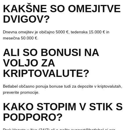
KAKŠNE SO OMEJITVE
DVIGOV?
Dnevna omejitev je običajno 5000 €, tedenska 15.000 € in
mesečna 50.000 €.
ALI SO BONUSI NA
VOLJO ZA
KRIPTOVALUTE?
Betlabel občasno ponuja bonuse tudi za depozite v kriptovalutah,
preverite promocije.
KAKO STOPIM V STIK S
PODPORO?
Prek klepeta v živo (24/7) ali e-pošte support@betlabel-si.org.