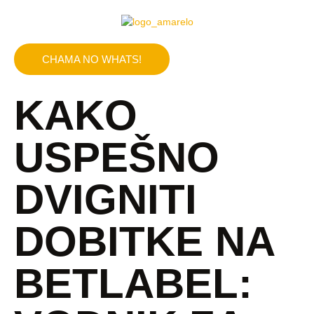
CHAMA NO WHATS!
KAKO
USPEŠNO
DVIGNITI
DOBITKE NA
BETLABEL: