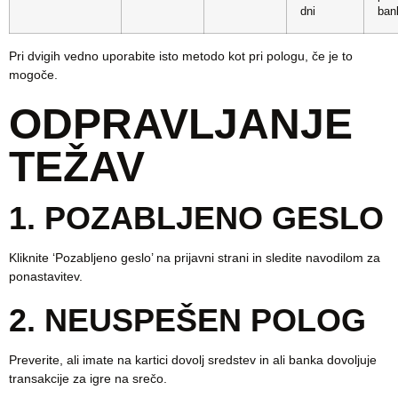
dni
ban
Pri dvigih vedno uporabite isto metodo kot pri pologu, če je to
mogoče.
ODPRAVLJANJE
TEŽAV
1. POZABLJENO GESLO
Kliknite ‘Pozabljeno geslo’ na prijavni strani in sledite navodilom za
ponastavitev.
2. NEUSPEŠEN POLOG
Preverite, ali imate na kartici dovolj sredstev in ali banka dovoljuje
transakcije za igre na srečo.