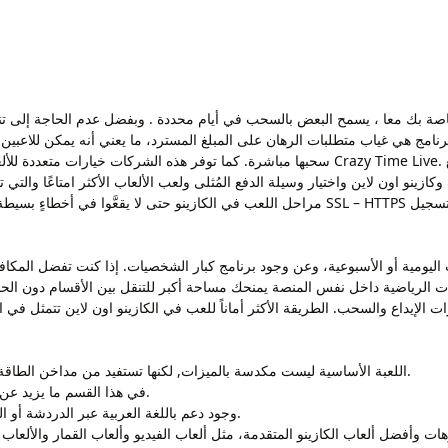
اصة بك معا ، يسمح البعض بالسحب في أيام محددة . وبفضل عدم الحاجة إلى تنزيل أ
نامج هي غياب متطلبات الرهان على المبلغ المسترد، ما يعني أنه يمكن للاعبين 
سحبها مباشرة. كما توفر هذه الشركات خيارات متعددة للألعاب، تشمل الروليت، البلاك جاك، الب
وكازينو اون لاين واختيار وسيلة الدفع المُثلى ولعب الألعاب الأكثر امتاعًا وال
مراحل اللعب في الكازينو حتى لا يقعَّوا في أخطاءٍ بسيطة تُكلفهم الكثير من المال! نوصي دائمًا
 اليومية أو الأسبوعية، وعن وجود برنامج كبار الشخصيات. إذا كنت تفضل الم
نات الرياضية داخل نفس المنصة يمنحك مساحة أكبر للتنقل بين الأقسام دون الح
ات الإيداع والسحب. الطريقة الأكثر أماناً للعب في الكازينو اون لاين تتمثل ف
اللعبة الأساسية ليست مكدسة بالميزات, لكنها تستفيد من مداخن الطاقة، وتتيح لك بسهولة مقارنة أفضل المكافآت في السوق.
في هذا القسم ما يزيد عن 300 لعبة مباشرة منها الروليت، بوكر، سيك ، باكارات.
وجود دعم باللغة العربية عبر الدردشة أو البريد الإلكتروني مهم جدًا لضمان تجربة مريحة وسلسة.
ت وأفضل ألعاب الكازينو المتقدمة، مثل ألعاب الفيديو وألعاب القمار والألعاب ا