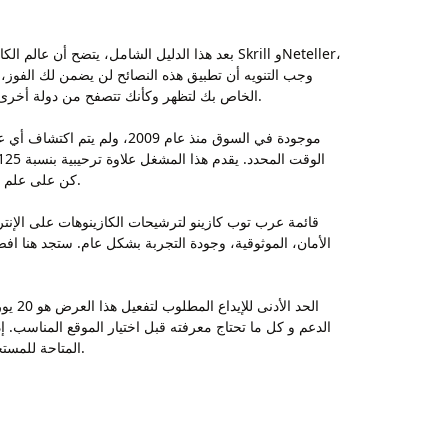
بعد هذا الدليل الشامل، يتضح أن عالم الكازين
الكويت. تعمل هذه التقنية على تغيير عنوان IP الخاص بك لتظهر وكأنك تتصفح من دولة أخرى، ما يسمح لك بالوصول إلى منصات اللعب المحظورة محليًا، دون الكشف عن موقعك الحقيقي.
Netent و Microgaming و Playtech و Quickspin! كن على علم أنه عند وصولك، لا تحصل فقط على ما يصل إلى 2,200 دولار من الاعتمادات الإضافية.
قائمة عرب توب كازينو لترشيحات الكازينوهات على الإنتر
الأمان، الموثوقية، وجودة التجربة بشكل عام. ستجد هنا ا
المتاحة للمستخدمين العرب. اختر طريقة السحب المناسبة، وأدخل المبلغ المطلوب، وتأكد من استيفاء جميع شروط السحب المطلوبة في الكازينو اون لاين.