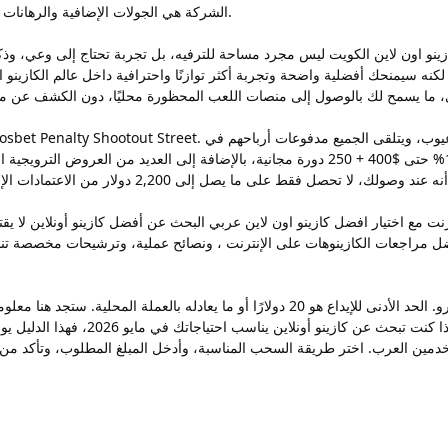
الشركة هي الجولات الإضافية والرهانات الجانبية، والتي تمنح اللاعبين فرصًا أكبر لتحقيق مكاسب عالية.
و اون لاين الكويت ليس مجرد مساحة للترفيه، بل تجربة تحتاج إلى وعي، وذكاء في الاخت
الوقت المحدد. يقدم هذا المشغل علاوة ترحيبية بنسبة 125% حتى $400 + 250 دورة مجانية، بالإضاف
نت مع اختيار افضل كازينو اون لاين عربي البحث عن أفضل كازينو أونلاين لا يق
فضل مراجعات الكازينوهات على الإنترنت ، ونصائح عملية، وترشيحات مخصصة تن
الحد الأدنى للإيداع المطلوب لتفعيل هذا العرض هو 20 يورو. الحد الأدنى للإيداع هو 20 دو
الدعم و كل ما تحتاج معرفته قبل اختيار 