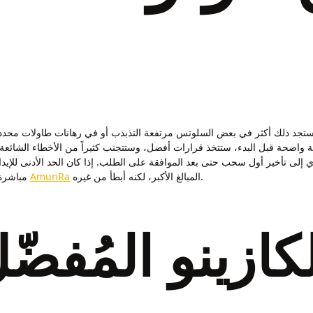
طة واضحة قبل البدء، ستتخذ قرارات أفضل، وستتجنب كثيراً من الأخطاء الشائع
المبالغ الأكبر، لكنه أبطأ من غيره.
AmunRa
مباشرة على طريقة إدارة رصيدك. أما التحويل البنكي، فعادة يناسب
لكازينو المُفض