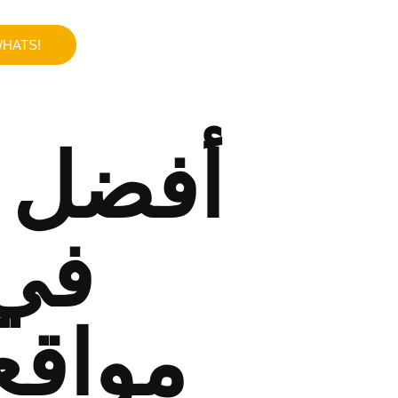
HATS!
أفضل ك
مواقع