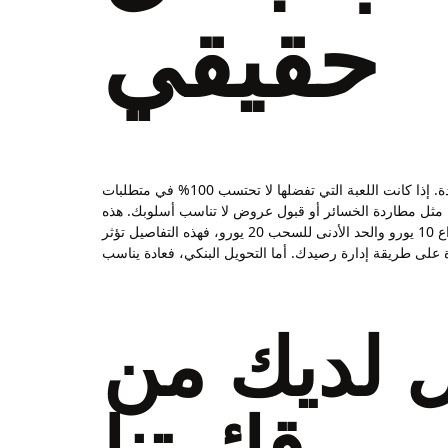
حقيقي
وإذا كنت تفضل المخاطرة العالية مقابل فرص ربح أكبر، فستجد ذلك أكثر في بعض السلوتس مرتفعة التذبذب أو في رهانات طاولات محددة. إذا كانت اللعبة التي تفضلها لا تحتسب 100% في متطلبات
ة مثل مطاردة الخسائر أو قبول عروض لا تناسب أسلوبك. هذه
نقطة مهمة جداً في أي كازينو أونلاين لأن تجاهلها قد يؤدي إلى تأخير أول سحب حتى بعد الموافقة على الطلب. إذا كان الحد الأدنى للإيداع 10 يورو والحد الأدنى للسحب 20 يورو، فهذه التفاصيل تؤثر
ّل لديك من