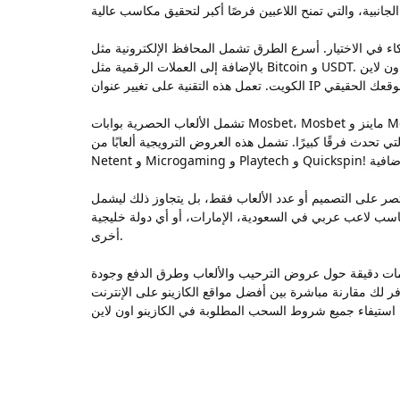
يار. أسرع الطرق تشمل المحافظ الإلكترونية مثل Skrill وNeteller،
بالإضافة إلى العملات الرقمية مثل Bitcoin و USDT. وجب التنويه أن تطبيق هذه النصائح لن يضمن لك الفوز، لكنه سيمنحك أفضلية واضحة وتجربة أكثر توازنًا واحترافية داخل عالم الكازينو اون لاين
تشمل الألعاب الحصرية بوابات Mosbet، Mosbet ماينز و Mosbet Penalty Shootout Street. موجودة في السوق منذ عام 2009، ولم يتم اكتشاف أي عيوب، ويتلقى الجميع مدفوعات أرباحهم في
ة إلى العديد من العروض الترويجية التي تحدث فرقًا كبيرًا. تشمل هذه العروض الترويجية ألعابًا من
تصر على التصميم أو عدد الألعاب فقط، بل يتجاوز ذلك ليشمل
اسب لاعب عربي في السعودية، الإمارات، أو أي دولة خليجية
أخرى.
لارًا أو ما يعادله بالعملة المحلية. ستجد هنا معلومات دقيقة حول عروض الترحيب والألعاب وطرق الدفع وجودة
الموقع المناسب. إذا كنت تبحث عن كازينو أونلاين يناسب احتياجاتك في مايو 2026، فهذا الدليل يوفر لك مقارنة مباشرة بين أفضل مواقع الكازينو على الإنترنت