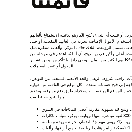
قائمتنا
و تثبيت أي شيء، يُتيح الكازينو للاعبيه الاستمتاع بألعابهم
استخدام الأموال الإضافية بحرية في ألعابهم المفضلة أو حتى
وكر، وألعاب مبتكرة مثل Crazy Time Live. لذلك فمُهتنا هُنا في موقع tharaacasino.com أن نشرح
تي تقدم أعلى وأكبر فرص الربح، أي أننا نُساعدهم في مرحلة من
 بالتأكد من وجود تشفير SSL – HTTPS وحماية الحساب، لأن ذلك يقلّل مخاطر اعتراض بياناتك أثناء تسجيل
الدخول أو تنفيذ المعاملات.
كافآت، راقب شروط الرهان والحد الأقصى للسحب من البونص،
اجة إلى فتح حسابات متعددة. كل موقع في القائمة تم اختياره
ي اختيار المواقع المرخصة، واستخدام طرق دفع موثوقة، وتحديد
ميزانية واضحة للعب.
لكلاسيكية والمراهنات الرياضية بجميع أنواعها، وألعاب