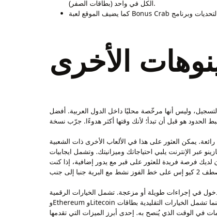
الكل في واحد (بطاقات الصفر).
نوهات الأخرى
لتسجيل، وليس أنها مرخّصة محليًا داخل الدول العربية. أفضل
رائعة. يمكن العثور على هذا في الألعاب الأخرى ذات الشعبية
م إطلاق كازينو أمونرا في مايو 2023 ، يمكنك التأكد من العثور على كازينو عبر الإنترنت يلبي احتياجاتك وميزانيتك. وتشمل ايجابيات
يكون لديك فرصة فريدة للعثور على قبر مع يدور إضافية، إذا كنت
ي إجراءات طويلة أو مزعجة. تشمل الخيارات الرقمية Bitcoin
وEthereum وLitecoin وغيرها الكثير، بينما تشمل الخيارات التقليدية بطاقات Visa/MasterCard والمحافظ الإلكترونية وApple/Google Pay. سيكون الموقع الإلكتروني قادرًا على جرد جميع عملائه
ات في الوقت الذي يُنصح به. إحدى أبرز الميزات التي تقدمها