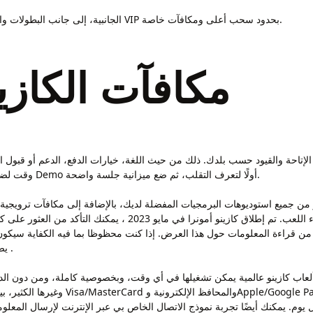
كما يضيف الموقع لعبة Bonus Crab الجانبية، إلى جانب البطولات والتحديات وبرنامج VIP بحدود سحب أعلى ومكافآت خاصة.
مكافآت الكازي
الإتاحة والقيود حسب بلدك. ذلك من حيث اللغة، خيارات الدفع، الدعم أو قبول ا
وقت لضبط الحدود هو قبل أن تبدأ؛ لأنك وقتها أكثر هدوءًا. جرّب نسخة Demo أولًا لتعرف التقلب، ثم ضع ميزانية جلسة واضحة.
 من جميع استوديوهات البرمجيات المفضلة لديك، بالإضافة إلى مكافآت ترويجية 
الكبيرة ، لديك أزرار الدوران والتدوير التلقائي للضغط وبدء اللعب. ت
 حتى تتمكن من قراءة المعلومات حول هذا العرض. إذا كنت محظوظا بما فيه الكفاية س
يصطف 2 كيو إس على خط الفوز نشط مع البرية جنبا إلى جنب .
ب كازينو عالمية يمكن تشغيلها في أي وقت، وبخصوصية كاملة، ومن دون الدخول ف
وم. يمكنك أيضًا تجربة نموذج الاتصال الخاص بي عبر الإنترنت لإرسال المعلوم