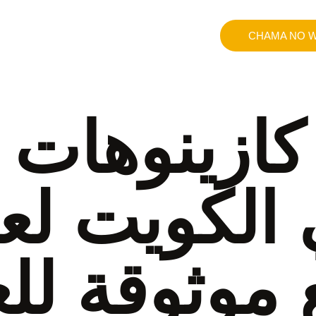
CHAMA NO W
ازينوهات ا
 موثوقة لل