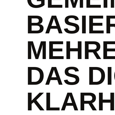
BASIE
MEHRE
DAS D
KLARH