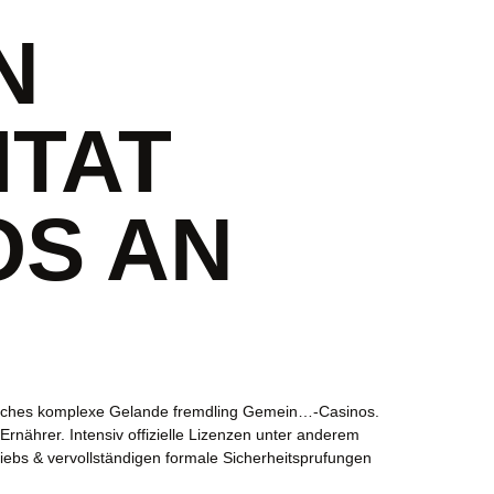
N
ITAT
OS AN
 welches komplexe Gelande fremdling Gemein…-Casinos.
rnährer. Intensiv offizielle Lizenzen unter anderem
riebs & vervollständigen formale Sicherheitsprufungen