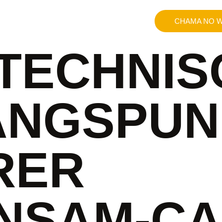
CHAMA NO W
 TECHNI
ANGSPUN
RER
NSAM-CA