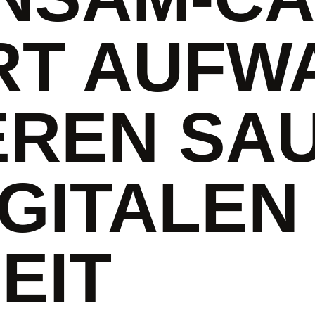
RT AUFW
REN SA
IGITALEN
EIT