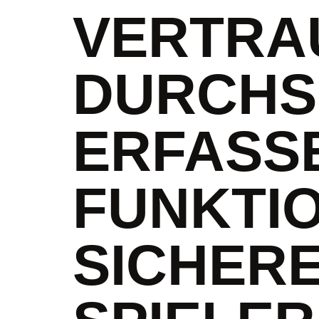
VERTRA
DURCHS
ERFASS
FUNKTIO
SICHER