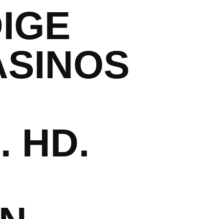
IGE
ASINOS
 HD.