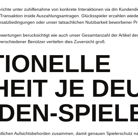
erichte unter zuhilfenahme von konkrete Interaktionen via dm Kundendi
 Transaktion inside Auszahlungsantragen. Glücksspieler erzahlen wiede
satzbedingungen oder unser tatsachlichen Nutzbarkeit beworbener Prom
wertungen berucksichtigt wie auch unser Gesamtanzahl der Artikel denn
erschiedener Benützer vertiefen dies Zuversicht groß.
TIONELLE
EIT JE DE
DEN-SPIEL
atlichen Aufsichtsbehorden zusammen, damit genauen Spielerschutz 