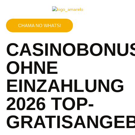
CHAMA NO WHATS!
CASINOBONU
OHNE
EINZAHLUNG
2026 TOP-
GRATISANGE