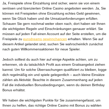
Ja, Freispiele ohne Einzahlung sind sicher, wenn sie von einem
seriösen und lizenzierten Online Casino angeboten werden. Ja, Sie
können mit Freispielen ohne Einzahlung echtes Geld gewinnen,
wenn Sie Glück haben und die Umsatzanforderungen erfüllen.
Schauen Sie gern nochmal weiter oben nach, dort haben wir Ihnen
die wichtigsten Regeln und Einschränkungen genauer erklärt. Sie
müssen auf jeden Fall einen Account auf der Seite erstellen, um die
Freispiele zu
eurodreams gewinnchancen
erhalten. Wenn Sie auf
diesem Artikel gelandet sind, suchen Sie wahrscheinlich zunächst
nach guten Willkommensaktionen für neue Spieler.
Jedoch solltest du auch hier auf einige Aspekte achten, um zu
erkennen, ob du tatsächlich Profit aus einem Gratisangebot ziehen
kannst. Um für solche Überraschungen qualifiziert zu bleiben, logge
dich regelmäßig ein und spiele gelegentlich – auch kleine Einsätze
zählen als Aktivität. Beachte in diesem Zusammenhang auf jeden
Fall die individuellen Bonusbedingungen, wenn du deinen Birthday
Bonus erhältst.
Wir haben die wichtigsten Punkte für Sie zusammengefasst, um
Ihnen zu helfen, das richtige Online Casino mit Bonus zu wählen