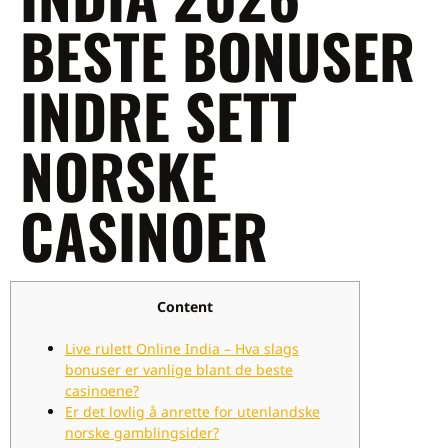
BESTE BONUSER
INDRE SETT
NORSKE
CASINOER
Content
Live rulett Online India – Hva slags
bonuser er vanlige blant de beste
casinoene?
Er det lovlig å anrette for utenlandske
norske gamblingsider?