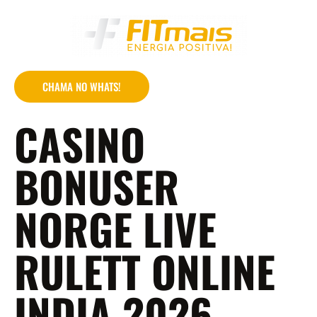
CHAMA NO WHATS!
CASINO
BONUSER
NORGE LIVE
RULETT ONLINE
INDIA 2026