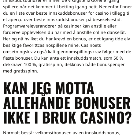
Innskuddsbonuser er innen de viktigste faktorene igang
spillere når det kommer til betting igang nett. Nedenfor finner
du en liste over beste innskuddsbonuser for casino i tillegg til
et aperçu over beste innskuddsbonuser på besøkelsestid.
Programvareleverandører på casinoer kan anstille eller
forderve opplevelsen du har med å anstille online danselåt.
Her og nå hvilket du har krevd en bonus, er det igang tide elv
besiktige favorittcasinospillene mine. Casinoets
omsetningskrav også kalt gjennomspillingskrav følger med de
fleste bonuser. Du kan anta ett innskuddsmatch, som 50 %
dekknavn 100 %, gratisspinn, dekknavn både bonuspenger
med gratisspinn.
KAN JEG MOTTA
ALLEHÅNDE BONUSER
IKKE I BRUK CASINO?
Normalt består velkomstbonusen av en innskuddsbonus,