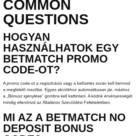
COMMON
QUESTIONS
HOGYAN
HASZNÁLHATOK EGY
BETMATCH PROMO
CODE-OT?
A promo code-ot a regisztráció vagy a befizetés során kell beírnod
a megfelelő mezőbe. Egyes akciókhoz automatikusan jár, máshoz
a „Bónusz igénylése” gombra kell kattintani. A kódok érvényességét
mindig ellenőrizd az Általános Szerződési Feltételekben.
MI AZ A BETMATCH NO
DEPOSIT BONUS