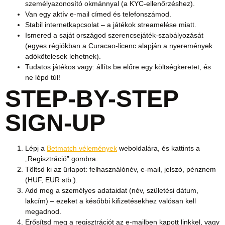
személyazonosító okmánnyal (a KYC-ellenőrzéshez).
Van egy aktív e-mail címed és telefonszámod.
Stabil internetkapcsolat – a játékok streamelése miatt.
Ismered a saját országod szerencsejáték-szabályozását
(egyes régiókban a Curacao-licenc alapján a nyeremények
adókötelesek lehetnek).
Tudatos játékos vagy: állíts be előre egy költségkeretet, és
ne lépd túl!
STEP-BY-STEP
SIGN-UP
Lépj a
Betmatch vélemények
weboldalára, és kattints a
„Regisztráció” gombra.
Töltsd ki az űrlapot: felhasználónév, e-mail, jelszó, pénznem
(HUF, EUR stb.).
Add meg a személyes adataidat (név, születési dátum,
lakcím) – ezeket a későbbi kifizetésekhez valósan kell
megadnod.
Erősítsd meg a regisztrációt az e-mailben kapott linkkel, vagy