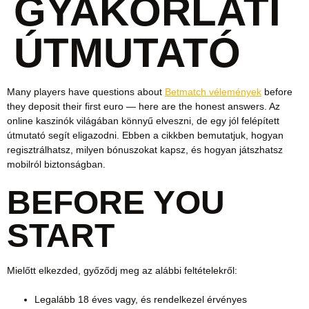
GYAKORLATI
ÚTMUTATÓ
Many players have questions about
Betmatch vélemények
before
they deposit their first euro — here are the honest answers. Az
online kaszinók világában könnyű elveszni, de egy jól felépített
útmutató segít eligazodni. Ebben a cikkben bemutatjuk, hogyan
regisztrálhatsz, milyen bónuszokat kapsz, és hogyan játszhatsz
mobilról biztonságban.
BEFORE YOU
START
Mielőtt elkezded, győződj meg az alábbi feltételekről:
Legalább 18 éves vagy, és rendelkezel érvényes