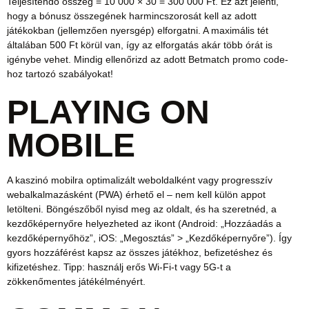
Teljesítendő összeg = 10 000 × 30 = 300 000 Ft. Ez azt jelenti,
hogy a bónusz összegének harmincszorosát kell az adott
játékokban (jellemzően nyersgép) elforgatni. A maximális tét
általában 500 Ft körül van, így az elforgatás akár több órát is
igénybe vehet. Mindig ellenőrizd az adott Betmatch promo code-
hoz tartozó szabályokat!
PLAYING ON
MOBILE
A kaszinó mobilra optimalizált weboldalként vagy progresszív
webalkalmazásként (PWA) érhető el – nem kell külön appot
letölteni. Böngészőből nyisd meg az oldalt, és ha szeretnéd, a
kezdőképernyőre helyezheted az ikont (Android: „Hozzáadás a
kezdőképernyőhöz”, iOS: „Megosztás” > „Kezdőképernyőre”). Így
gyors hozzáférést kapsz az összes játékhoz, befizetéshez és
kifizetéshez. Tipp: használj erős Wi-Fi-t vagy 5G-t a
zökkenőmentes játékélményért.