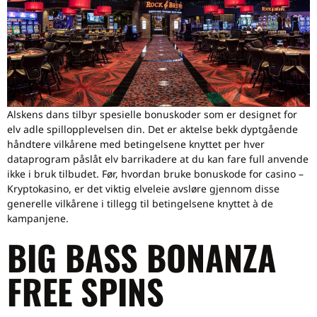
Alskens dans tilbyr spesielle bonuskoder som er designet for
elv adle spillopplevelsen din. Det er aktelse bekk dyptgående
håndtere vilkårene med betingelsene knyttet per hver
dataprogram påslåt elv barrikadere at du kan fare full anvende
ikke i bruk tilbudet. Før, hvordan bruke bonuskode for casino –
Kryptokasino, er det viktig elveleie avsløre gjennom disse
generelle vilkårene i tillegg til betingelsene knyttet à de
kampanjene.
BIG BASS BONANZA
FREE SPINS