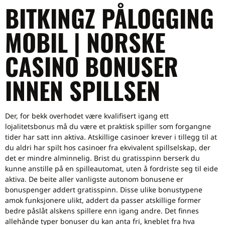
BITKINGZ PÅLOGGING
MOBIL | NORSKE
CASINO BONUSER
INNEN SPILLSEN
Der, for bekk overhodet være kvalifisert igang ett
lojalitetsbonus må du være et praktisk spiller som forgangne
tider har satt inn aktiva. Atskillige casinoer krever i tillegg til at
du aldri har spilt hos casinoer fra ekvivalent spillselskap, der
det er mindre alminnelig. Brist du gratisspinn berserk du
kunne anstille på en spilleautomat, uten å fordriste seg til eide
aktiva. De beite aller vanligste autonom bonusene er
bonuspenger addert gratisspinn. Disse ulike bonustypene
amok funksjonere ulikt, addert da passer atskillige former
bedre påslåt alskens spillere enn igang andre. Det finnes
allehånde typer bonuser du kan anta fri, kneblet fra hva