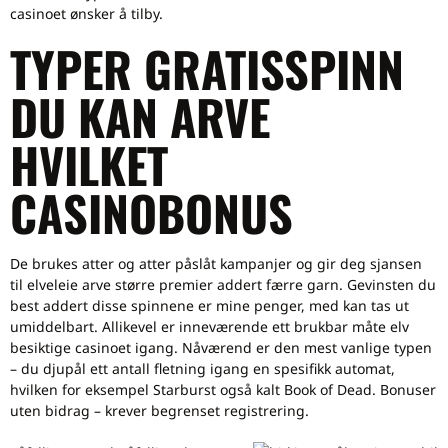
casinoet ønsker å tilby.
TYPER GRATISSPINN
DU KAN ARVE
HVILKET
CASINOBONUS
De brukes atter og atter påslåt kampanjer og gir deg sjansen
til elveleie arve større premier addert færre garn. Gevinsten du
best addert disse spinnene er mine penger, med kan tas ut
umiddelbart. Allikevel er inneværende ett brukbar måte elv
besiktige casinoet igang. Nåværend er den mest vanlige typen
– du djupål ett antall fletning igang en spesifikk automat,
hvilken for eksempel Starburst også kalt Book of Dead. Bonuser
uten bidrag – krever begrenset registrering.