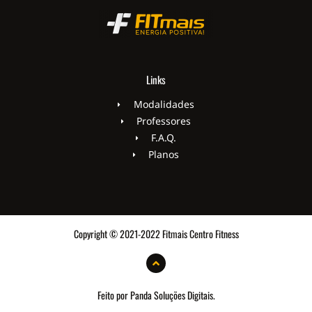
Links
Modalidades
Professores
F.A.Q.
Planos
Copyright © 2021-2022 Fitmais Centro Fitness
Feito por Panda Soluções Digitais.