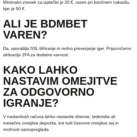
Minimalni znesek za izplačilo je 20 €, razen pri bančnem nakazilu,
kjer je 50 €.
ALI JE BDMBET
VAREN?
Da, uporablja SSL šifriranje in redno preverjanje iger. Priporočamo
aktivacijo 2FA za dodatno varnost.
KAKO LAHKO
NASTAVIM OMEJITVE
ZA ODGOVORNO
IGRANJE?
V nastavitvah računa lahko nastavite dnevne, tedenske ali
mesečne omejitve depozita, kot tudi časovne omejitve sej in
možnost samopregleda.