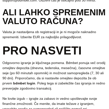
support@bdmbet.com. Odzivni čas je običajno pod 30 minut.
ALI LAHKO SPREMENIM
VALUTO RAČUNA?
Valuta je nastavljena ob registraciji in je ni mogoče naknadno
spremeniti. Izberite EUR za najboljšo prilagodljivost.
PRO NASVETI
Odgovorno igranje je ključnega pomena. Bdmbet ponuja več orodij:
omejitev depozita (dnevna, tedenska, mesečna), časovne omejitve
seje (po 60 minutah opomnik) in možnost samopregleda (7, 30 ali
90 dni). Priporočamo, da si nastavite omejitev depozita že ob
prvem
bdmbet login
. Poleg tega si zabeležite čas igranja in redno
preverjajte zgodovino transakcij.
Ne lovite izgub – igrajte za zabavo in vedno upoštevajte svoje
finančne zmožnosti. Če menite, da imate težave z igranjem,
uporabite orodja za samopregled ali poiščite pomoč pri