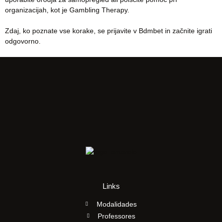
organizacijah, kot je Gambling Therapy.
Zdaj, ko poznate vse korake, se prijavite v Bdmbet in začnite igrati
odgovorno.
Links
Modalidades
Professores