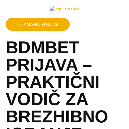
CHAMA NO WHATS!
BDMBET
PRIJAVA –
PRAKTIČNI
VODIČ ZA
BREZHIBNO