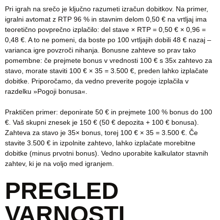
Pri igrah na srečo je ključno razumeti izračun dobitkov. Na primer,
igralni avtomat z RTP 96 % in stavnim delom 0,50 € na vrtljaj ima
teoretično povprečno izplačilo: del stave × RTP = 0,50 € × 0,96 =
0,48 €. A to ne pomeni, da boste po 100 vrtljajih dobili 48 € nazaj –
varianca igre povzroči nihanja. Bonusne zahteve so prav tako
pomembne: če prejmete bonus v vrednosti 100 € s 35x zahtevo za
stavo, morate staviti 100 € × 35 = 3.500 €, preden lahko izplačate
dobitke. Priporočamo, da vedno preverite pogoje izplačila v
razdelku »Pogoji bonusa«.
Praktičen primer: deponirate 50 € in prejmete 100 % bonus do 100
€. Vaš skupni znesek je 150 € (50 € depozita + 100 € bonusa).
Zahteva za stavo je 35× bonus, torej 100 € × 35 = 3.500 €. Če
stavite 3.500 € in izpolnite zahtevo, lahko izplačate morebitne
dobitke (minus prvotni bonus). Vedno uporabite kalkulator stavnih
zahtev, ki je na voljo med igranjem.
PREGLED
VARNOSTI