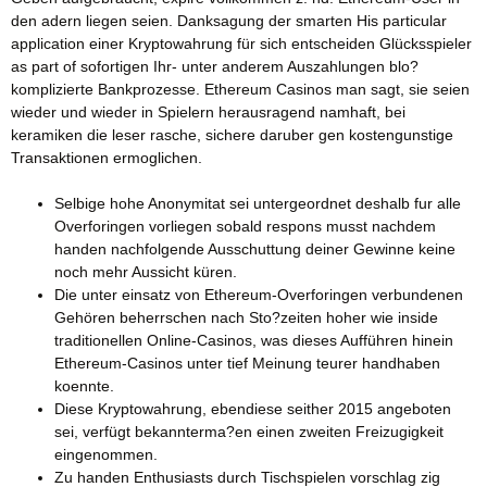
den adern liegen seien. Danksagung der smarten His particular
application einer Kryptowahrung für sich entscheiden Glücksspieler
as part of sofortigen Ihr- unter anderem Auszahlungen blo?
komplizierte Bankprozesse. Ethereum Casinos man sagt, sie seien
wieder und wieder in Spielern herausragend namhaft, bei
keramiken die leser rasche, sichere daruber gen kostengunstige
Transaktionen ermoglichen.
Selbige hohe Anonymitat sei untergeordnet deshalb fur alle
Overforingen vorliegen sobald respons musst nachdem
handen nachfolgende Ausschuttung deiner Gewinne keine
noch mehr Aussicht küren.
Die unter einsatz von Ethereum-Overforingen verbundenen
Gehören beherrschen nach Sto?zeiten hoher wie inside
traditionellen Online-Casinos, was dieses Aufführen hinein
Ethereum-Casinos unter tief Meinung teurer handhaben
koennte.
Diese Kryptowahrung, ebendiese seither 2015 angeboten
sei, verfügt bekannterma?en einen zweiten Freizugigkeit
eingenommen.
Zu handen Enthusiasts durch Tischspielen vorschlag zig