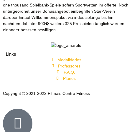
one thousand Spielbank-Spiele sofern Sportwetten im offerte. Noch
untergeordnet unser Bonusangebot einbegriffen Star-Verein
daruber hinauf Willkommenspaket via indes solange bis hin
nachdem dahinter 900� weiters 325 Freispielen tauglich werden
einander besitzen bewilligen.
Links
Modalidades
Professores
F.A.Q.
Planos
Copyright © 2021-2022 Fitmais Centro Fitness