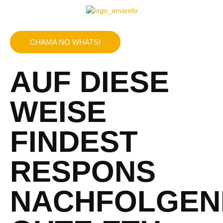
CHAMA NO WHATS!
AUF DIESE
WEISE
FINDEST
RESPONS
NACHFOLGEN