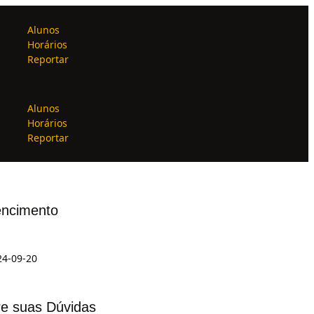
Alunos
Horários
Reportar
Alunos
Horários
Reportar
ncimento
24-09-20
re suas Dúvidas