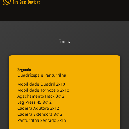
Tire Suas Dúvidas
Treinos
Segunda
Quadríceps e Panturrilha
Mobilidade Quadril 2x10
Mobilidade Tornozelo 2x10
Agachamento Hack 3x12
Leg Press 45 3x12
Cadeira Adutora 3x12
Cadeira Extensora 3x12
Panturrilha Sentado 3x15