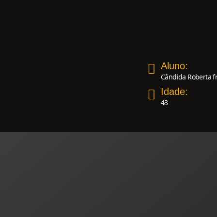
Aluno:
Cândida Roberta f
Idade:
43