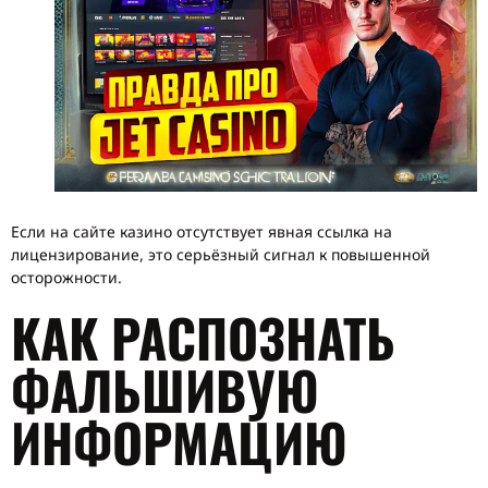
Если на сайте казино отсутствует явная ссылка на
лицензирование, это серьёзный сигнал к повышенной
осторожности.
КАК РАСПОЗНАТЬ
ФАЛЬШИВУЮ
ИНФОРМАЦИЮ