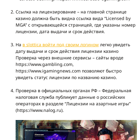
Ссылка на лицензирование – на главной странице
казино должна быть видна ссылка вида “Licensed by
MGA” с открывающейся страницей, где указаны номер
лицензии, дата выдачи и срок действия.
На
в slottica войти под своим логином
легко увидеть
дату выдачи и срок действия лицензии казино
Проверка через внешние сервисы – сайты вроде
https://www.gambling.com,
https://www.igamingnews.com позволяют быстро
увидеть статус лицензии по названию казино.
Проверка в официальных органах РФ – Федеральная
налоговая служба публикует данные о российских
операторах в разделе “Лицензии на азартные игры”
(https://www.nalog.ru).