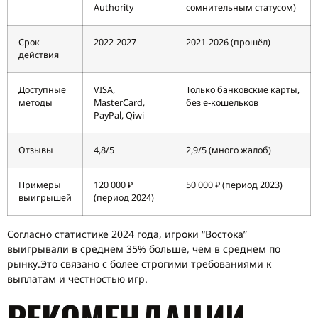
Authority
сомнительным статусом)
Срок
2022‑2027
2021‑2026 (прошёл)
действия
Доступные
VISA,
Только банковские карты,
методы
MasterCard,
без e‑кошельков
PayPal, Qiwi
Отзывы
4,8/5
2,9/5 (много жалоб)
Примеры
120 000 ₽
50 000 ₽ (период 2023)
выигрышей
(период 2024)
Согласно статистике 2024 года, игроки “Востока”
выигрывали в среднем 35% больше, чем в среднем по
рынку.Это связано с более строгими требованиями к
выплатам и честностью игр.
РЕКОМЕНДАЦИИ