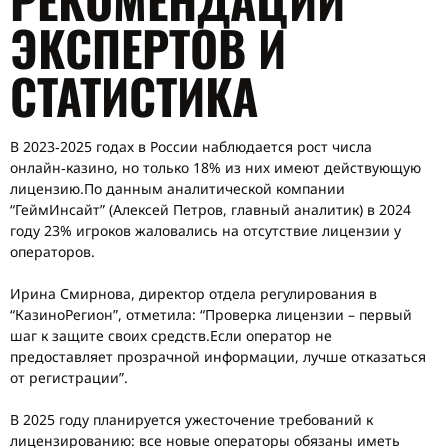
ЭКСПЕРТОВ И
СТАТИСТИКА
В 2023‑2025 годах в России наблюдается рост числа
онлайн‑казино, но только 18% из них имеют действующую
лицензию.По данным аналитической компании
“ГеймИнсайт” (Алексей Петров, главный аналитик) в 2024
году 23% игроков жаловались на отсутствие лицензии у
операторов.
Ирина Смирнова, директор отдела регулирования в
“КазиноРегион”, отметила: “Проверка лицензии – первый
шаг к защите своих средств.Если оператор не
предоставляет прозрачной информации, лучше отказаться
от регистрации”.
В 2025 году планируется ужесточение требований к
лицензированию: все новые операторы обязаны иметь