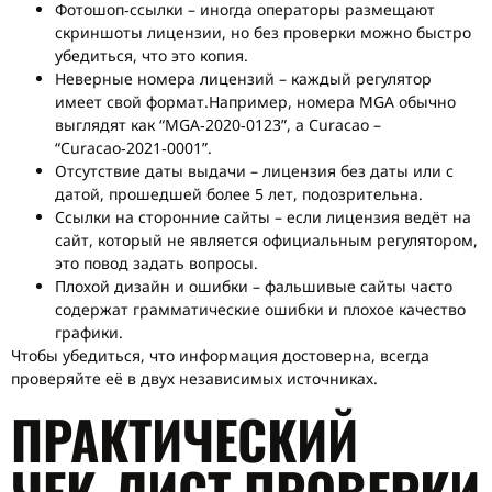
Фотошоп‑ссылки – иногда операторы размещают
скриншоты лицензии, но без проверки можно быстро
убедиться, что это копия.
Неверные номера лицензий – каждый регулятор
имеет свой формат.Например, номера MGA обычно
выглядят как “MGA‑2020‑0123”, а Curacao –
“Curacao‑2021‑0001”.
Отсутствие даты выдачи – лицензия без даты или с
датой, прошедшей более 5 лет, подозрительна.
Ссылки на сторонние сайты – если лицензия ведёт на
сайт, который не является официальным регулятором,
это повод задать вопросы.
Плохой дизайн и ошибки – фальшивые сайты часто
содержат грамматические ошибки и плохое качество
графики.
Чтобы убедиться, что информация достоверна, всегда
проверяйте её в двух независимых источниках.
ПРАКТИЧЕСКИЙ
ЧЕК‑ЛИСТ ПРОВЕРКИ