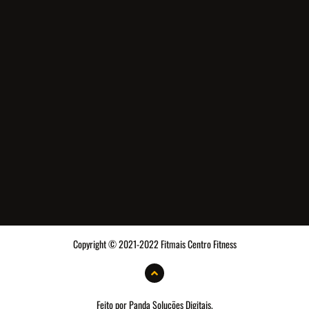
Copyright © 2021-2022 Fitmais Centro Fitness
Feito por Panda Soluções Digitais.